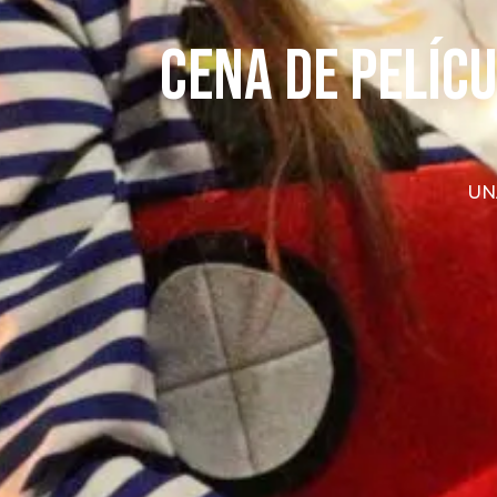
Cena de pelícu
UN