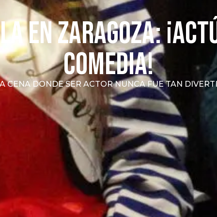
la en Zaragoza: ¡Act
comedia!
A CENA DONDE SER ACTOR NUNCA FUE TAN DIVERT